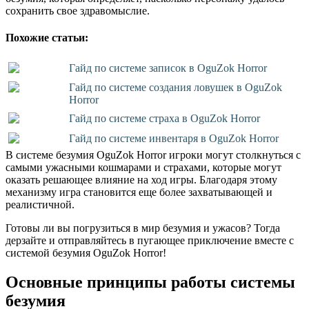
сохранить свое здравомыслие.
Похожие статьи:
Гайд по системе записок в OguZok Horror
Гайд по системе создания ловушек в OguZok
Horror
Гайд по системе страха в OguZok Horror
Гайд по системе инвентаря в OguZok Horror
В системе безумия OguZok Horror игроки могут столкнуться с
самыми ужасными кошмарами и страхами, которые могут
оказать решающее влияние на ход игры. Благодаря этому
механизму игра становится еще более захватывающей и
реалистичной.
Готовы ли вы погрузиться в мир безумия и ужасов? Тогда
дерзайте и отправляйтесь в пугающее приключение вместе с
системой безумия OguZok Horror!
Основные принципы работы системы
безумия