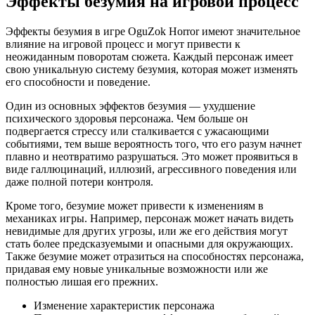
Эффекты безумия на игровой процесс
Эффекты безумия в игре OguZok Horror имеют значительное
влияние на игровой процесс и могут привести к
неожиданным поворотам сюжета. Каждый персонаж имеет
свою уникальную систему безумия, которая может изменять
его способности и поведение.
Один из основных эффектов безумия — ухудшение
психического здоровья персонажа. Чем больше он
подвергается стрессу или сталкивается с ужасающими
событиями, тем выше вероятность того, что его разум начнет
плавно и неотвратимо разрушаться. Это может проявиться в
виде галлюцинаций, иллюзий, агрессивного поведения или
даже полной потери контроля.
Кроме того, безумие может привести к изменениям в
механиках игры. Например, персонаж может начать видеть
невидимые для других угрозы, или же его действия могут
стать более предсказуемыми и опасными для окружающих.
Также безумие может отразиться на способностях персонажа,
придавая ему новые уникальные возможности или же
полностью лишая его прежних.
Изменение характеристик персонажа