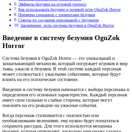
Эффекты безумия на игровой процесс
Как использовать безумие в ролевой игре OguZok Horror
Примеры сценариев с элементами безумия
Советы по созданию персонажей с безумием
Заключение: роль системы безумия в OguZok Horror
Введение в систему безумия OguZok
Horror
Система безумия в OguZok Horror — это уникальный и
захватывающий механизм, который погружает игроков в мир
тьмы, ужасов и безумия. В этой системе каждый персонаж
может столкнуться с ужасными событиями, которые будут
влиять на его психическое состояние.
Введение в систему безумия начинается с выбора персонажа и
определения его основных характеристик. Каждый персонаж
имеет свои сильные и слабые стороны, которые могут
повлиять на его реакцию на ужасные события.
Когда персонаж сталкивается с опасностью или
необъяснимыми явлениями, ему нужно будет попытаться
сохранить рассудок. Для этого используется механика
безумия, которая определяет, насколько персонажу удалось