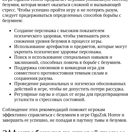
безумия, которая может оказаться сложной и вызывающей
стресс. Чтобы успешно пройти игру и не потерять разум,
следует придерживаться определенных способов борьбы с
безумием:
Создание персонажа с высоким показателем
психического здоровья, чтобы уменьшить риск
снижения уровня безумия в процессе игры.
Использование артефактов и предметов, которые могут
укрепить психическое здоровье персонажа.
Поиск и использование специальных навыков и
заклинаний, способных помочь в борьбе с безумием.
Поддержка союзников и командная игра для
совместного противостояния темным силам и
сохранения разума.
Проведение рациональных и логически обоснованных
действий в игре, чтобы не допустить потери рассудка.
Регулярные паузы и отдых от игры для предотвращения
усталости и стрессовых состояний.
Соблюдение этих рекомендаций поможет игрокам
эффективно справляться с безумием в игре OguZok Horror и
завершить ее успешно, не попадая в паутину тьмы и безумия.