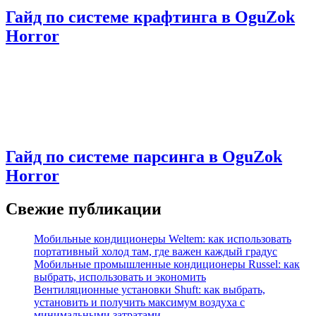
Гайд по системе крафтинга в OguZok
Horror
Гайд по системе парсинга в OguZok
Horror
Свежие публикации
Мобильные кондиционеры Weltem: как использовать
портативный холод там, где важен каждый градус
Мобильные промышленные кондиционеры Russel: как
выбрать, использовать и экономить
Вентиляционные установки Shuft: как выбрать,
установить и получить максимум воздуха с
минимальными затратами