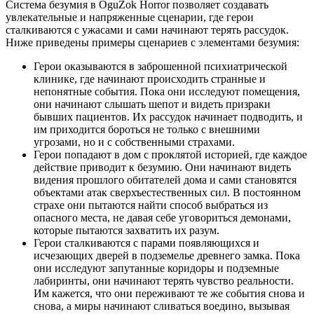
Система безумия в OguZok Horror позволяет создавать
увлекательные и напряженные сценарии, где герои
сталкиваются с ужасами и сами начинают терять рассудок.
Ниже приведены примеры сценариев с элементами безумия:
Герои оказываются в заброшенной психиатрической
клинике, где начинают происходить странные и
непонятные события. Пока они исследуют помещения,
они начинают слышать шепот и видеть призраки
бывших пациентов. Их рассудок начинает подводить, и
им приходится бороться не только с внешними
угрозами, но и с собственными страхами.
Герои попадают в дом с проклятой историей, где каждое
действие приводит к безумию. Они начинают видеть
видения прошлого обитателей дома и сами становятся
объектами атак сверхъестественных сил. В постоянном
страхе они пытаются найти способ выбраться из
опасного места, не давая себе уговориться демонами,
которые пытаются захватить их разум.
Герои сталкиваются с парами появляющихся и
исчезающих дверей в подземелье древнего замка. Пока
они исследуют запутанные коридоры и подземные
лабиринты, они начинают терять чувство реальности.
Им кажется, что они переживают те же события снова и
снова, а миры начинают сливаться воедино, вызывая