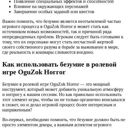
Появление специальных эффектов и способностей
Влияние на окружающих персонажей
Завершение особых заданий или квестов
Важно помнить, что безумие является неотъемлемой частью
игрового процесса в OguZok Horror и может стать как
источником новых возможностей, так и причиной ряда
непредвиденных проблем. Игрокам следует быть готовыми к
тому, что их персонажи могут стать несчастной жертвой
своего собственного разума в борьбе за выживание в мире,
где реальность и кошмары сливаются воедино.
Как использовать безумие в ролевой
игре OguZok Horror
Безумие в ролевой игре OguZok Horror — это мощный
инструмент, который может добавить уникальную атмосферу
и интригу к вашим сессиям. Но как правильно использовать
этот элемент игры, чтобы он не только органично вписывался
в сюжет, но и делал игровой процесс более интересным и
напряженным?
Во-первых, необходимо помнить, что безумие должно быть не
просто элементом декора, а важным аспектом игрового