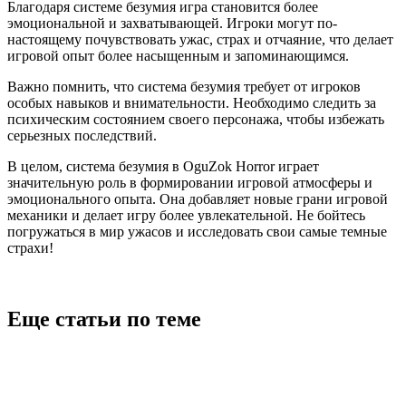
Благодаря системе безумия игра становится более
эмоциональной и захватывающей. Игроки могут по-
настоящему почувствовать ужас, страх и отчаяние, что делает
игровой опыт более насыщенным и запоминающимся.
Важно помнить, что система безумия требует от игроков
особых навыков и внимательности. Необходимо следить за
психическим состоянием своего персонажа, чтобы избежать
серьезных последствий.
В целом, система безумия в OguZok Horror играет
значительную роль в формировании игровой атмосферы и
эмоционального опыта. Она добавляет новые грани игровой
механики и делает игру более увлекательной. Не бойтесь
погружаться в мир ужасов и исследовать свои самые темные
страхи!
Еще статьи по теме