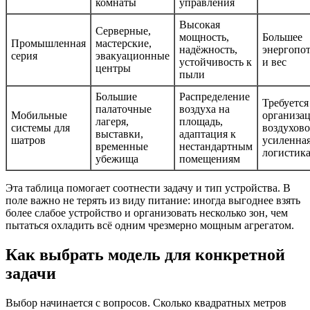
комнаты
управления
Высокая
Серверные,
мощность,
Большее
Промышленная
мастерские,
надёжность,
энергопо
серия
эвакуационные
устойчивость к
и вес
центры
пыли
Большие
Распределение
Требуется
палаточные
воздуха на
Мобильные
организа
лагеря,
площадь,
системы для
воздухово
выставки,
адаптация к
шатров
усиленна
временные
нестандартным
логистик
убежища
помещениям
Эта таблица помогает соотнести задачу и тип устройства. В
поле важно не терять из виду питание: иногда выгоднее взять
более слабое устройство и организовать несколько зон, чем
пытаться охладить всё одним чрезмерно мощным агрегатом.
Как выбрать модель для конкретной
задачи
Выбор начинается с вопросов. Сколько квадратных метров