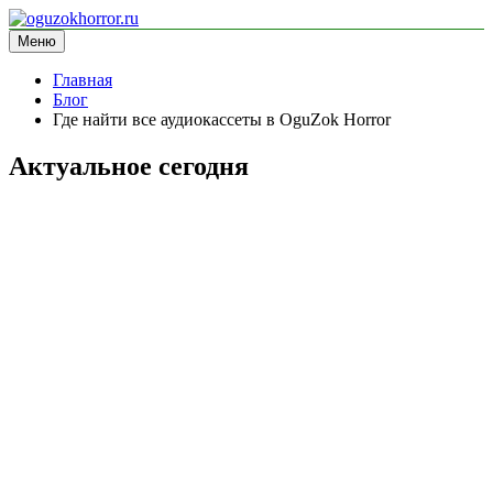
Перейти
к
Меню
oguzokhorror.ru
информационный сайт
содержимому
Главная
Блог
Где найти все аудиокассеты в OguZok Horror
Актуальное сегодня