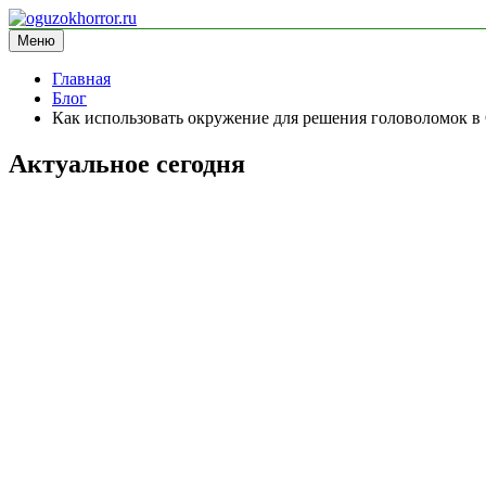
Перейти
к
Меню
oguzokhorror.ru
информационный сайт
содержимому
Главная
Блог
Как использовать окружение для решения головоломок в
Актуальное сегодня