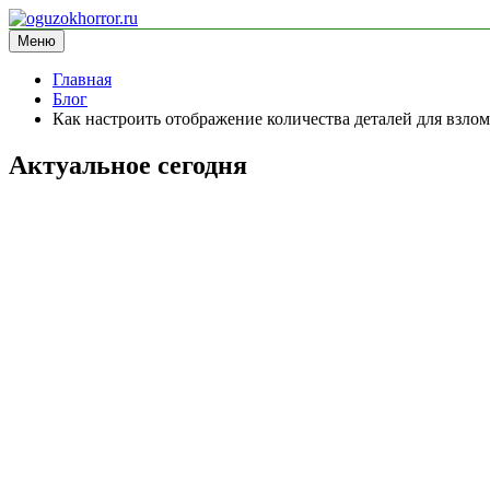
Перейти
к
Меню
oguzokhorror.ru
информационный сайт
содержимому
Главная
Блог
Как настроить отображение количества деталей для взлом
Актуальное сегодня