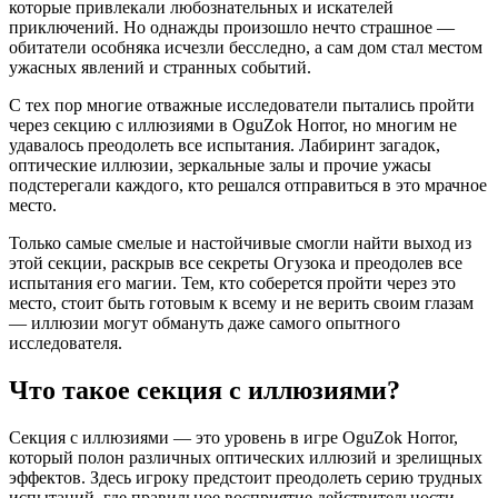
которые привлекали любознательных и искателей
приключений. Но однажды произошло нечто страшное —
обитатели особняка исчезли бесследно, а сам дом стал местом
ужасных явлений и странных событий.
С тех пор многие отважные исследователи пытались пройти
через секцию с иллюзиями в OguZok Horror, но многим не
удавалось преодолеть все испытания. Лабиринт загадок,
оптические иллюзии, зеркальные залы и прочие ужасы
подстерегали каждого, кто решался отправиться в это мрачное
место.
Только самые смелые и настойчивые смогли найти выход из
этой секции, раскрыв все секреты Огузока и преодолев все
испытания его магии. Тем, кто соберется пройти через это
место, стоит быть готовым к всему и не верить своим глазам
— иллюзии могут обмануть даже самого опытного
исследователя.
Что такое секция с иллюзиями?
Секция с иллюзиями — это уровень в игре OguZok Horror,
который полон различных оптических иллюзий и зрелищных
эффектов. Здесь игроку предстоит преодолеть серию трудных
испытаний, где правильное восприятие действительности