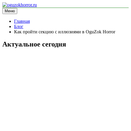
Перейти
к
Меню
oguzokhorror.ru
информационный сайт
содержимому
Главная
Блог
Как пройти секцию с иллюзиями в OguZok Horror
Актуальное сегодня