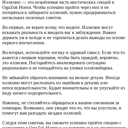
Иллюзии — это незыблемая часть мистических секций в
OguZok Horror. Чтобы успешно пройти через них и не
потеряться в лабиринте иллюзий, нужно придерживаться
нескольких полезных советов.
Во-первых, не верьте всему, что видите. Иллюзии могут
искажать реальность и вводить вас в заблуждение. Важно
держать ум в холоде и не торопиться делать выводы на основе
первого впечатления.
Во-вторых, используйте логику и здравый смысл. Если что-то
кажется слишком хорошим, чтобы быть правдой, вероятно,
это иллюзия. Постарайтесь анализировать ситуацию
рационально и не попадайтесь на уловки иллюзийщика.
Не забывайте обратить внимание на мелкие детали. Иногда
иллюзии могут распознать по ошибкам в деталях или
непоследовательности. Будьте внимательны и не упускайте из
виду ничего подозрительного.
Наконец, не стесняйтесь обращаться к вашим союзникам за
помощью. Возможно, они увидят что-то, что вы упустили, и
помогут вам разгадать загадки иллюзий.
Следуя этим советам, вы сможете успешно пройти секцию с
иллюзиями в OguZok Horror и не потеряться в их мистическом