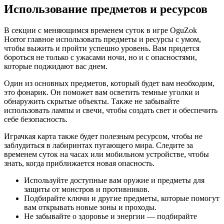
Использование предметов и ресурсов
В секции с меняющимся временем суток в игре OguZok
Horror главное использовать предметы и ресурсы с умом,
чтобы выжить и пройти успешно уровень. Вам придется
бороться не только с ужасами ночи, но и с опасностями,
которые поджидают вас днем.
Один из основных предметов, который будет вам необходим,
это фонарик. Он поможет вам осветить темные уголки и
обнаружить скрытые объекты. Также не забывайте
использовать лампы и свечи, чтобы создать свет и обеспечить
себе безопасность.
Играчкая карта также будет полезным ресурсом, чтобы не
заблудиться в лабиринтах пугающего мира. Следите за
временем суток на часах или мобильном устройстве, чтобы
знать, когда приближается новая опасность.
Используйте доступные вам оружие и предметы для
защиты от монстров и противников.
Подбирайте ключи и другие предметы, которые помогут
вам открывать новые зоны и проходы.
Не забывайте о здоровье и энергии — подбирайте