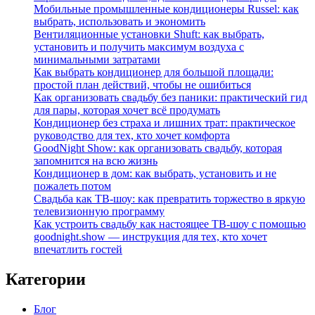
Мобильные промышленные кондиционеры Russel: как
выбрать, использовать и экономить
Вентиляционные установки Shuft: как выбрать,
установить и получить максимум воздуха с
минимальными затратами
Как выбрать кондиционер для большой площади:
простой план действий, чтобы не ошибиться
Как организовать свадьбу без паники: практический гид
для пары, которая хочет всё продумать
Кондиционер без страха и лишних трат: практическое
руководство для тех, кто хочет комфорта
GoodNight Show: как организовать свадьбу, которая
запомнится на всю жизнь
Кондиционер в дом: как выбрать, установить и не
пожалеть потом
Свадьба как ТВ‑шоу: как превратить торжество в яркую
телевизионную программу
Как устроить свадьбу как настоящее ТВ‑шоу с помощью
goodnight.show — инструкция для тех, кто хочет
впечатлить гостей
Категории
Блог