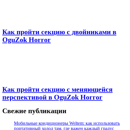
Как пройти секцию с двойниками в
OguZok Horror
Как пройти секцию с меняющейся
перспективой в OguZok Horror
Свежие публикации
Мобильные кондиционеры Weltem: как использовать
портативный холод там, где важен каждый градус