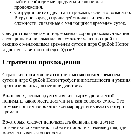
найти необходимые предметы и ключи для
продолжения.
Сотрудничайте с другими игроками, если это возможно.
В группе гораздо проще действовать и решать
сложности, связанные с меняющимся временем суток.
Следуя этим советам и поддерживая хорошую коммуникацию
с товарищами по команде, вы сможете успешно пройти
секцию с меняющимся временем суток в игре OguZok Horror
и достичь заветной победы. Удачи!
Стратегии прохождения
Стратегия прохождения секции с меняющимся временем
суток в игре OguZok Horror требует внимательности и умения
прогнозировать дальнейшие действия.
Во-первых, рекомендуется изучить карту уровня, чтобы
понимать, какие места доступны в разное время суток. Это
поможет оптимизировать свой маршрут и избежать потери
времени.
Во-вторых, следует использовать фонарик или другие
источники освещения, чтобы не попасть в темные углы, где
могут скрываться опасности.