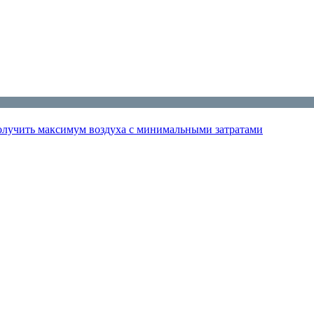
получить максимум воздуха с минимальными затратами