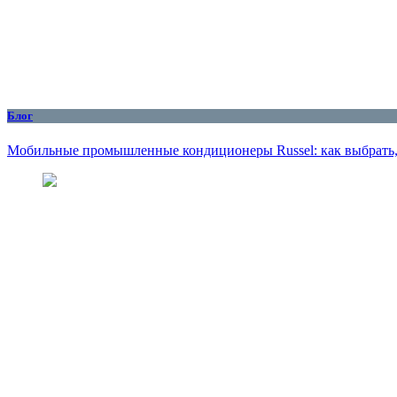
Блог
Мобильные промышленные кондиционеры Russel: как выбрать, 