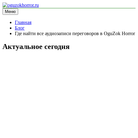
Перейти
к
Меню
oguzokhorror.ru
информационный сайт
содержимому
Главная
Блог
Где найти все аудиозаписи переговоров в OguZok Horror
Актуальное сегодня