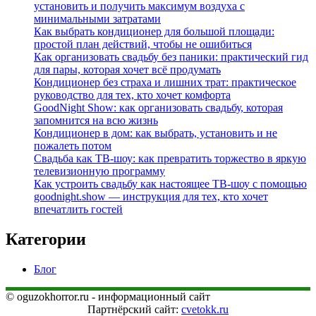
установить и получить максимум воздуха с
минимальными затратами
Как выбрать кондиционер для большой площади:
простой план действий, чтобы не ошибиться
Как организовать свадьбу без паники: практический гид
для пары, которая хочет всё продумать
Кондиционер без страха и лишних трат: практическое
руководство для тех, кто хочет комфорта
GoodNight Show: как организовать свадьбу, которая
запомнится на всю жизнь
Кондиционер в дом: как выбрать, установить и не
пожалеть потом
Свадьба как ТВ‑шоу: как превратить торжество в яркую
телевизионную программу
Как устроить свадьбу как настоящее ТВ‑шоу с помощью
goodnight.show — инструкция для тех, кто хочет
впечатлить гостей
Категории
Блог
© oguzokhorror.ru - информационный сайт
Партнёрский сайт:
cvetokk.ru